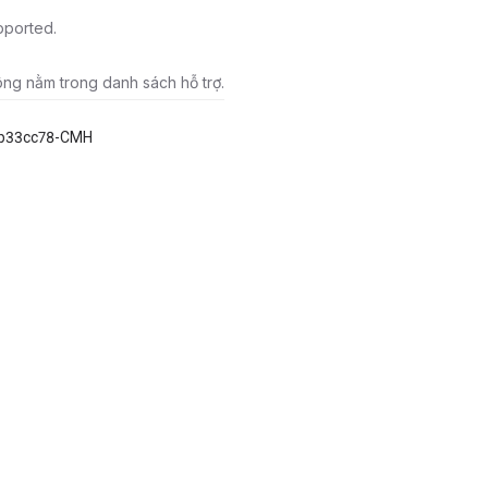
pported.
ông nằm trong danh sách hỗ trợ.
b33cc78-CMH