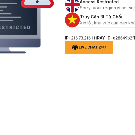
Access Restricted
Sorry, your region is not su
Truy Cập Bị Từ Chối
Xin lỗi, khu vực của bạn kh
IP:
RAY ID:
216.73.216.111
a28649b2f
LIVE CHAT 24/7